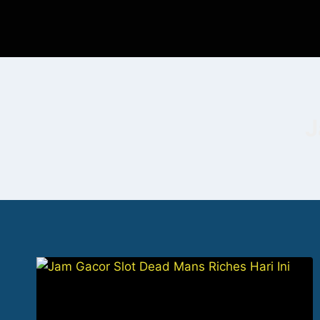
Skip
to
content
J