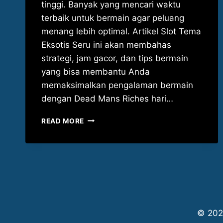
tinggi. Banyak yang mencari waktu
terbaik untuk bermain agar peluang
menang lebih optimal. Artikel Slot Tema
Eksotis Seru ini akan membahas
strategi, jam gacor, dan tips bermain
yang bisa membantu Anda
memaksimalkan pengalaman bermain
dengan Dead Mans Riches hari…
JAM
READ MORE
GACOR
SLOT
DEAD
MANS
RICHES
HARI
INI
© 202