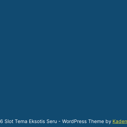
6 Slot Tema Eksotis Seru - WordPress Theme by
Kade