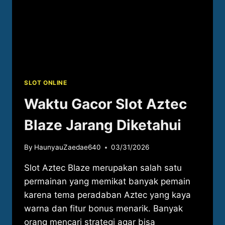
SLOT ONLINE
Waktu Gacor Slot Aztec
Blaze Jarang Diketahui
By
HaunyauZaedae640
03/31/2026
Slot Aztec Blaze merupakan salah satu
permainan yang memikat banyak pemain
karena tema peradaban Aztec yang kaya
warna dan fitur bonus menarik. Banyak
orang mencari strategi agar bisa