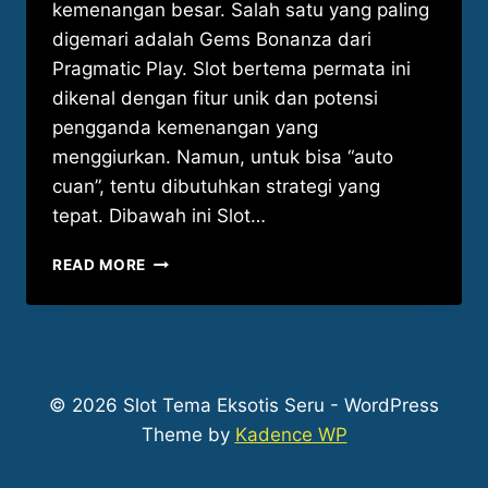
kemenangan besar. Salah satu yang paling
digemari adalah Gems Bonanza dari
Pragmatic Play. Slot bertema permata ini
dikenal dengan fitur unik dan potensi
pengganda kemenangan yang
menggiurkan. Namun, untuk bisa “auto
cuan”, tentu dibutuhkan strategi yang
tepat. Dibawah ini Slot…
CARA
READ MORE
CERDAS
MAIN
SLOT
GEMS
BONANZA
BIAR
© 2026 Slot Tema Eksotis Seru - WordPress
AUTO
Theme by
Kadence WP
CUAN