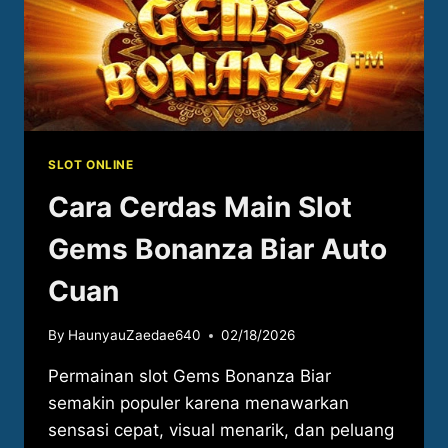
SLOT ONLINE
Cara Cerdas Main Slot
Gems Bonanza Biar Auto
Cuan
By
HaunyauZaedae640
02/18/2026
Permainan slot Gems Bonanza Biar
semakin populer karena menawarkan
sensasi cepat, visual menarik, dan peluang