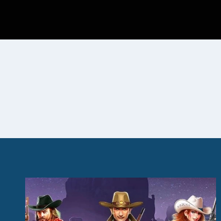
Skip
to
content