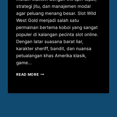
strategi jitu, dan manajemen modal
agar peluang menang besar. Slot Wild
West Gold menjadi salah satu
permainan bertema koboi yang sangat
populer di kalangan pecinta slot online.
Dengan latar suasana barat liar,
karakter sheriff, bandit, dan nuansa
petualangan khas Amerika klasik,
game…
CARA
READ MORE
BERMAIN
SLOT
WILD
WEST
GOLD
UNTUK
MERAIH
MAXWIN