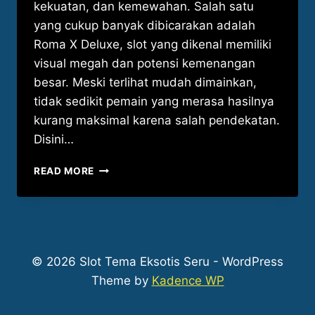
kekuatan, dan kemewahan. Salah satu
yang cukup banyak dibicarakan adalah
Roma X Deluxe, slot yang dikenal memiliki
visual megah dan potensi kemenangan
besar. Meski terlihat mudah dimainkan,
tidak sedikit pemain yang merasa hasilnya
kurang maksimal karena salah pendekatan.
Disini…
TIPS
READ MORE
PROFESIONAL
RAIH
JACKPOT
BESAR
MAIN
SLOT
© 2026 Slot Tema Eksotis Seru - WordPress
ROMA
Theme by
Kadence WP
X
DELUXE