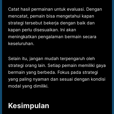
Catat hasil permainan untuk evaluasi. Dengan
mencatat, pemain bisa mengetahui kapan
strategi tersebut bekerja dengan baik dan
kapan perlu disesuaikan. Ini akan
meningkatkan pengalaman bermain secara
keseluruhan.
Selain itu, jangan mudah terpengaruh oleh
strategi orang lain. Setiap pemain memiliki gaya
bermain yang berbeda. Fokus pada strategi
yang paling nyaman dan sesuai dengan kondisi
modal yang dimiliki.
Kesimpulan