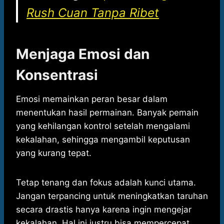
Rush Cuan Tanpa Ribet
Menjaga Emosi dan
Konsentrasi
Emosi memainkan peran besar dalam
menentukan hasil permainan. Banyak pemain
yang kehilangan kontrol setelah mengalami
kekalahan, sehingga mengambil keputusan
yang kurang tepat.
Tetap tenang dan fokus adalah kunci utama.
Jangan terpancing untuk meningkatkan taruhan
secara drastis hanya karena ingin mengejar
kekalahan. Hal ini justru bisa mempercepat