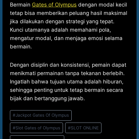
Bermain
Gates of Olympus
dengan modal kecil
tetap bisa memberikan peluang hasil maksimal
jika dilakukan dengan strategi yang tepat.
Kunci utamanya adalah memahami pola,
mengatur modal, dan menjaga emosi selama
bermain.
Dengan disiplin dan konsistensi, pemain dapat
menikmati permainan tanpa tekanan berlebih.
Ingatlah bahwa tujuan utama adalah hiburan,
sehingga penting untuk tetap bermain secara
bijak dan bertanggung jawab.
Post
#
Jackpot Gates Of Olympus
Tags:
#
Slot Gates of Olympus
#
SLOT ONLINE