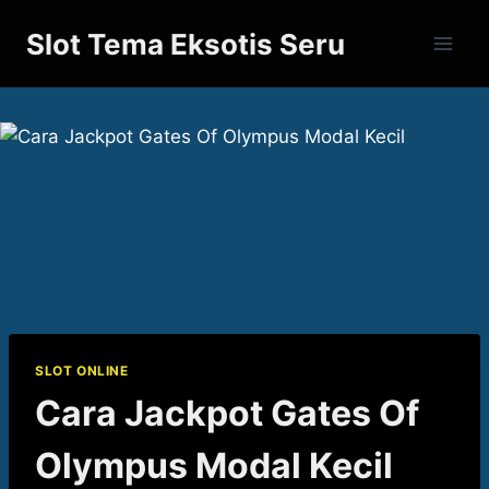
Skip
Slot Tema Eksotis Seru
to
content
SLOT ONLINE
Cara Jackpot Gates Of
Olympus Modal Kecil