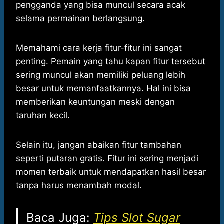
pengganda yang bisa muncul secara acak
selama permainan berlangsung.
Memahami cara kerja fitur-fitur ini sangat
penting. Pemain yang tahu kapan fitur tersebut
sering muncul akan memiliki peluang lebih
besar untuk memanfaatkannya. Hal ini bisa
memberikan keuntungan meski dengan
taruhan kecil.
Selain itu, jangan abaikan fitur tambahan
seperti putaran gratis. Fitur ini sering menjadi
momen terbaik untuk mendapatkan hasil besar
tanpa harus menambah modal.
Baca Juga:
Tips Slot Sugar