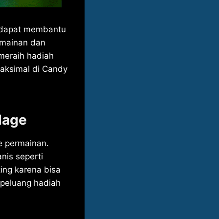
t dapat membantu
mainan dan
 meraih hadiah
aksimal di Candy
lage
 permainan.
nis seperti
ing karena bisa
peluang hadiah