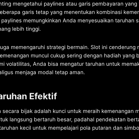
enting mengetahui paylines atau garis pembayaran yang
 beberapa garis tetap yang menentukan kombinasi keme
 paylines memungkinkan Anda menyesuaikan taruhan se
ng lebih tinggi.
s juga memengaruhi strategi bermain. Slot ini cenderung me
kemenangan muncul cukup sering dengan hadiah yang be
 volatilitas, Anda bisa mengatur taruhan untuk mema
ligus menjaga modal tetap aman.
aruhan Efektif
 secara bijak adalah kunci untuk meraih kemenangan 
tuk langsung bertaruh besar, padahal pendekatan bertah
taruhan kecil untuk mempelajari pola putaran dan simbo