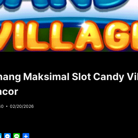
ang Maksimal Slot Candy Vi
acor
40
02/20/2026
S
M
L
S