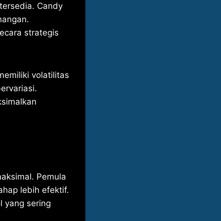
 tersedia. Candy
nangan.
cara strategis
miliki volatilitas
rvariasi.
ksimalkan
maksimal. Pemula
ap lebih efektif.
l yang sering