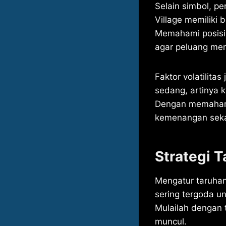
Selain simbol, p
Village memiliki
Memahami posisi
agar peluang mena
Faktor volatilita
sedang, artinya 
Dengan memahami
kemenangan seka
Strategi T
Mengatur taruhan
sering tergoda un
Mulailah dengan 
muncul.