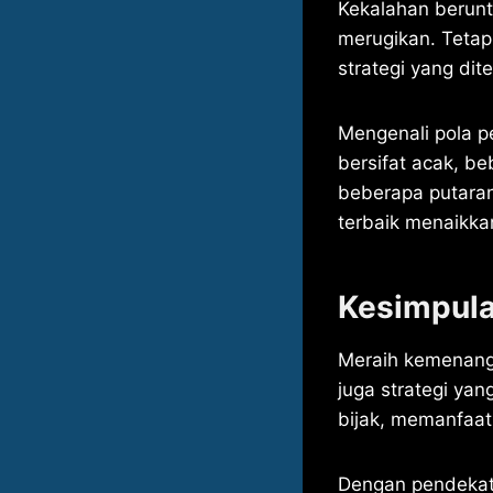
Kekalahan berunt
merugikan. Tetap
strategi yang dite
Mengenali pola 
bersifat acak, b
beberapa putaran
terbaik menaikka
Kesimpul
Meraih kemenang
juga strategi y
bijak, memanfaat
Dengan pendekat