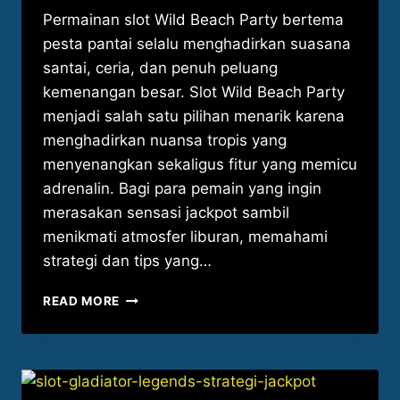
Permainan slot Wild Beach Party bertema
pesta pantai selalu menghadirkan suasana
santai, ceria, dan penuh peluang
kemenangan besar. Slot Wild Beach Party
menjadi salah satu pilihan menarik karena
menghadirkan nuansa tropis yang
menyenangkan sekaligus fitur yang memicu
adrenalin. Bagi para pemain yang ingin
merasakan sensasi jackpot sambil
menikmati atmosfer liburan, memahami
strategi dan tips yang…
SLOT
READ MORE
WILD
BEACH
PARTY
TIPS
PESTA