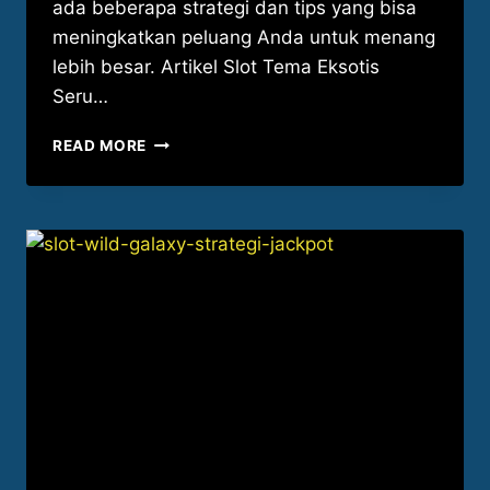
ada beberapa strategi dan tips yang bisa
meningkatkan peluang Anda untuk menang
lebih besar. Artikel Slot Tema Eksotis
Seru…
CARA
READ MORE
AMPUH
MENANG
BESAR
DI
SLOT
JOKER’S
JEWELS