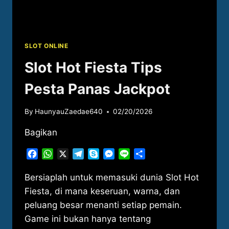
SLOT ONLINE
Slot Hot Fiesta Tips
Pesta Panas Jackpot
By
HaunyauZaedae640
02/20/2026
Bagikan
Facebook
WhatsApp
X
Telegram
Skype
Messenger
Line
Share
Bersiaplah untuk memasuki dunia Slot Hot
Fiesta, di mana keseruan, warna, dan
peluang besar menanti setiap pemain.
Game ini bukan hanya tentang