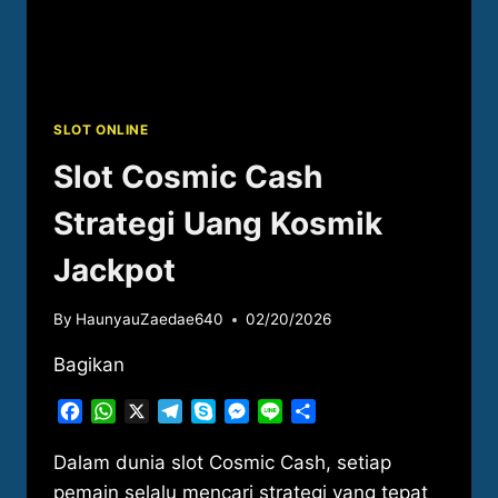
SLOT ONLINE
Slot Cosmic Cash
Strategi Uang Kosmik
Jackpot
By
HaunyauZaedae640
02/20/2026
Bagikan
Facebook
WhatsApp
X
Telegram
Skype
Messenger
Line
Share
Dalam dunia slot Cosmic Cash, setiap
pemain selalu mencari strategi yang tepat