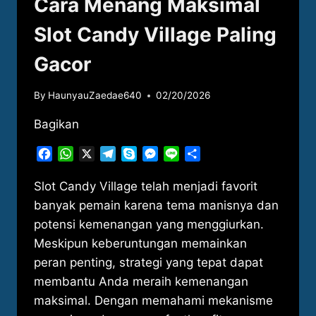
Cara Menang Maksimal
Slot Candy Village Paling
Gacor
By
HaunyauZaedae640
02/20/2026
Bagikan
Facebook
WhatsApp
X
Telegram
Skype
Messenger
Line
Share
Slot Candy Village telah menjadi favorit
banyak pemain karena tema manisnya dan
potensi kemenangan yang menggiurkan.
Meskipun keberuntungan memainkan
peran penting, strategi yang tepat dapat
membantu Anda meraih kemenangan
maksimal. Dengan memahami mekanisme