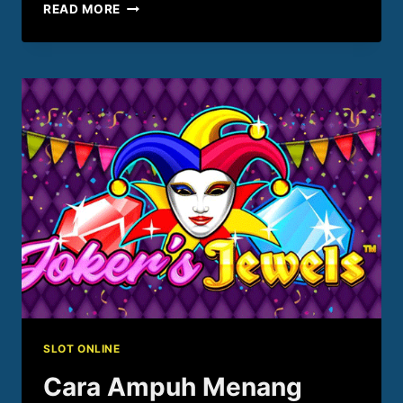
TIPS
READ MORE
JITU
JACKPOT
DI
SLOT
GATES
OF
PYROTH
SLOT ONLINE
Cara Ampuh Menang