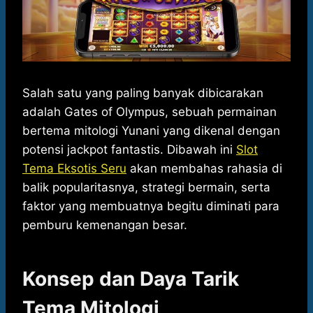
Salah satu yang paling banyak dibicarakan
adalah Gates of Olympus, sebuah permainan
bertema mitologi Yunani yang dikenal dengan
potensi jackpot fantastis. Dibawah ini
Slot
Tema Eksotis Seru
akan membahas rahasia di
balik popularitasnya, strategi bermain, serta
faktor yang membuatnya begitu diminati para
pemburu kemenangan besar.
Konsep dan Daya Tarik
Tema Mitologi