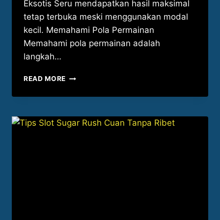
Eksotis Seru mendapatkan hasil maksimal
tetap terbuka meski menggunakan modal
kecil. Memahami Pola Permainan
Memahami pola permainan adalah
langkah…
CARA
READ MORE
JACKPOT
GATES
OF
OLYMPUS
MODAL
KECIL