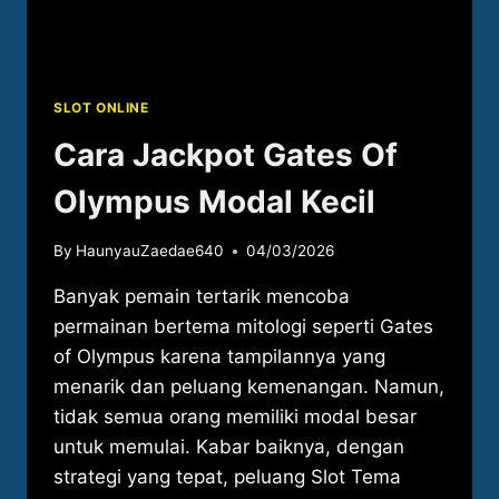
SLOT ONLINE
Cara Jackpot Gates Of
Olympus Modal Kecil
By
HaunyauZaedae640
04/03/2026
Banyak pemain tertarik mencoba
permainan bertema mitologi seperti Gates
of Olympus karena tampilannya yang
menarik dan peluang kemenangan. Namun,
tidak semua orang memiliki modal besar
untuk memulai. Kabar baiknya, dengan
strategi yang tepat, peluang Slot Tema